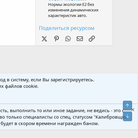
Нормы экологии Е2 без
изменения динамических
характеристик авто.
Поделиться ресурсом
X (Twitter)
Pinterest
WhatsApp
Электронная почта
Ссылка
д в систему, если Вы зарегистрируетесь.
х файлов cookie.
Свер
ь, выполнить то или иное задание, не ведись - это с
Сниз
о только специалисты со спец. статусом "Калибровщик"
и будет в скором времени награжден баном.
а
Политика конфиденциальности
Помощь
Главная