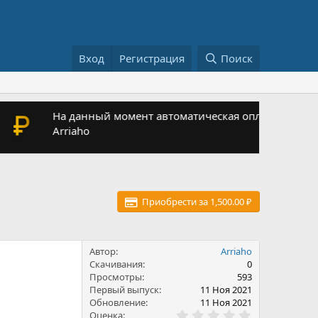
Вход
Регистрация
Поиск
 напишите в личные сообщения Admin или
Скачива
Приобрести за 1,500.00 ₽
Автор
Arriaho
Скачивания
0
Просмотры
593
Первый выпуск
11 Ноя 2021
Обновление
11 Ноя 2021
0
Оценка