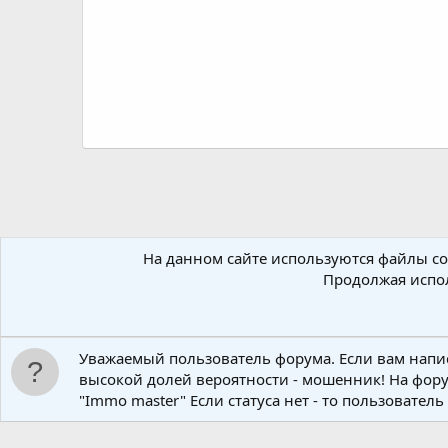
На данном сайте используются файлы coo
Продолжая испол
Уважаемый пользователь форума. Если вам написа
Ресурсы
Коммерческие прошивки
Bosch
ME17.9.11
высокой долей вероятности - мошенник! На фору
"Immo master" Если статуса нет - то пользовате
Russian (RU)