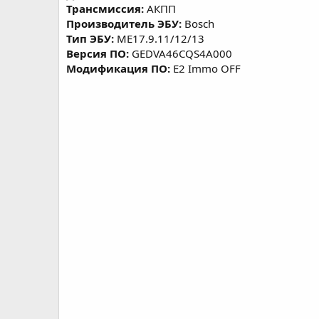
а
Трансмиссия:
АКПП
н
Производитель ЭБУ:
Bosch
и
Тип ЭБУ:
ME17.9.11/12/13
я
Версия ПО:
GEDVA46CQS4A000
Модификация ПО:
E2 Immo OFF