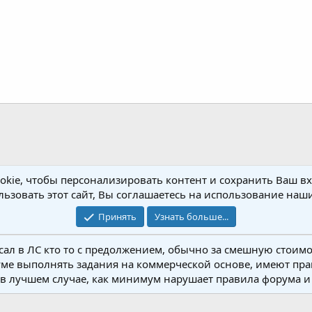
kie, чтобы персонализировать контент и сохранить Ваш вхо
ьзовать этот сайт, Вы соглашаетесь на использование наши
Принять
Узнать больше...
л в ЛС кто то с предолжением, обычно за смешную стоимост
 KIA\Hyundai
KIA
Ceed
1.6
GEDVA46CQS4A000
ме выполнять задания на коммерческой основе, имеют прав
ль в лучшем случае, как минимум нарушает правила форума 
Обратная связь
Условия и правил