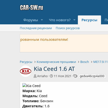
Форумы
Что нового?
Ресурсы
П
Последние рецензии
Поиск ресурсов
На данный момент автоматическая оп
Arriaho
Ресурсы
Коммерческие прошивки
Bosch
ME17.9.11
Kia Ceed 1.6 AT
А
Д
Т
Arriaho
11 Ноя 2021
gedva46cqs4a000
в
а
е
т
т
г
о
а
и
Марка:
Kia
р
с
Модель:
Ceed
о
Топливо:
Бензин
з
Двигатель:
1.6
д