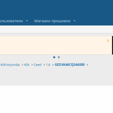
ользователи
Магазин прошивок
лата не работает. Для приобретения необходимого пункта
 KIA\Hyundai
KIA
Ceed
1.6
GEDVA46CQS4A000