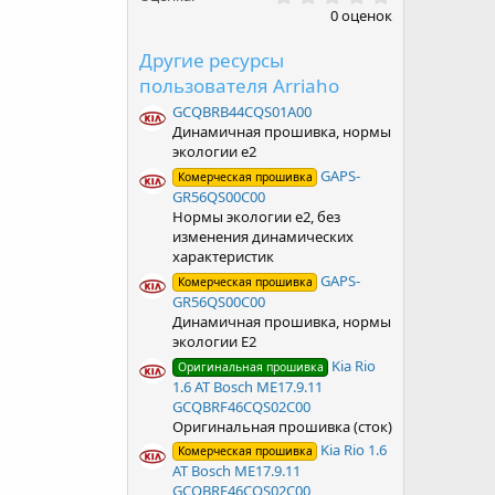
.
0 оценок
0
0
Другие ресурсы
з
в
пользователя Arriaho
ё
з
GCQBRB44CQS01A00
д
Динамичная прошивка, нормы
экологии e2
GAPS-
Комерческая прошивка
GR56QS00C00
Нормы экологии e2, без
изменения динамических
характеристик
GAPS-
Комерческая прошивка
GR56QS00C00
Динамичная прошивка, нормы
экологии Е2
Kia Rio
Оригинальная прошивка
1.6 AT Bosch ME17.9.11
GCQBRF46CQS02C00
Оригинальная прошивка (сток)
Kia Rio 1.6
Комерческая прошивка
AT Bosch ME17.9.11
GCQBRF46CQS02C00