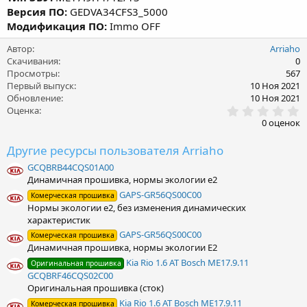
я
Версия ПО:
GEDVA34CFS3_5000
Модификация ПО:
Immo OFF
Автор
Arriaho
Скачивания
0
Просмотры
567
Первый выпуск
10 Ноя 2021
Обновление
10 Ноя 2021
0
Оценка
.
0 оценок
0
0
Другие ресурсы пользователя Arriaho
з
в
GCQBRB44CQS01A00
ё
Динамичная прошивка, нормы экологии e2
з
д
GAPS-GR56QS00C00
Комерческая прошивка
Нормы экологии e2, без изменения динамических
характеристик
GAPS-GR56QS00C00
Комерческая прошивка
Динамичная прошивка, нормы экологии Е2
Kia Rio 1.6 AT Bosch ME17.9.11
Оригинальная прошивка
GCQBRF46CQS02C00
Оригинальная прошивка (сток)
Kia Rio 1.6 AT Bosch ME17.9.11
Комерческая прошивка