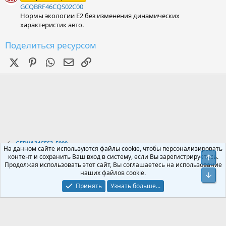
GCQBRF46CQS02C00
Нормы экологии Е2 без изменения динамических
характеристик авто.
Поделиться ресурсом
X (Twitter)
Pinterest
WhatsApp
Электронная почта
Ссылка
GEDVA34CFS3_5000
На данном сайте используются файлы cookie, чтобы персонализировать
контент и сохранить Ваш вход в систему, если Вы зарегистрируетесь.
Свер
Продолжая использовать этот сайт, Вы соглашаетесь на использование
Russian (RU)
наших файлов cookie.
Сниз
Обратная связь
Условия и правила
Принять
Узнать больше...
Политика конфиденциальности
Помощь
Главная